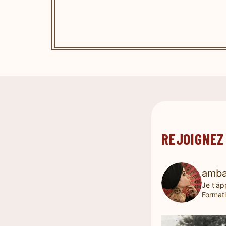
REJOIGNEZ
amba
Je t'ap
Formati