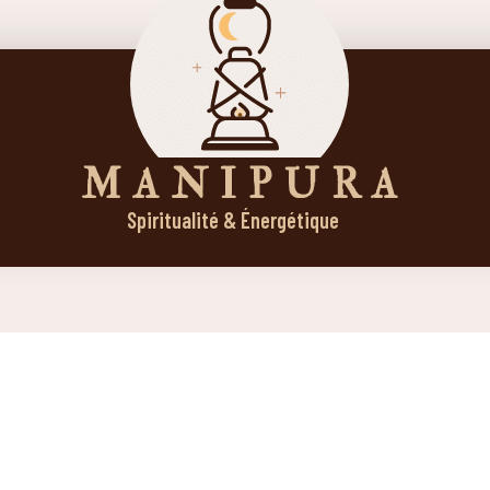
M A N I P U R A
Spiritualité & Énergétique