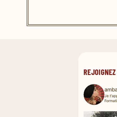
REJOIGNEZ
amba
Je t'ap
Formati