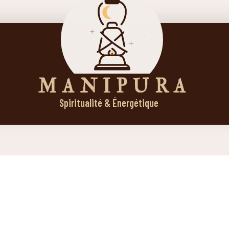
M A N I P U R A
Spiritualité & Énergétique