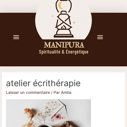
M A N I P U R A
Spiritualité & Énergétique
atelier écrithérapie
Laisser un commentaire
/ Par
Amba