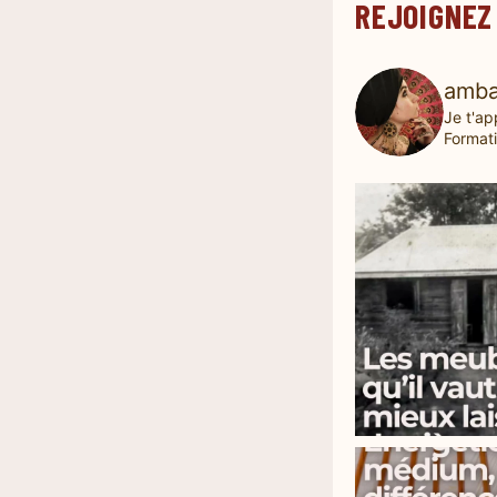
REJOIGNEZ
amba
Je t'ap
Formati