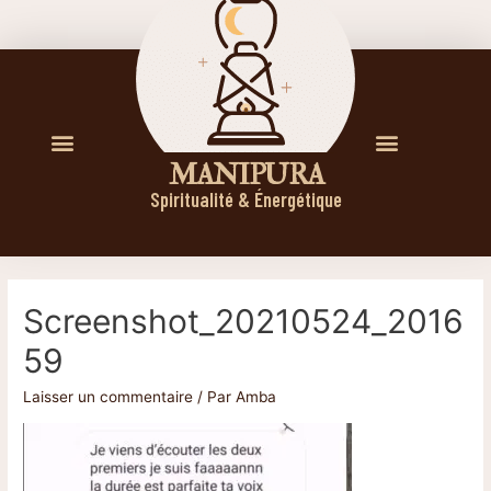
M A N I P U R A
Spiritualité & Énergétique
Screenshot_20210524_2016
59
Laisser un commentaire
/ Par
Amba