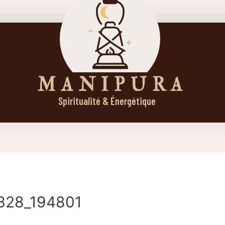
M A N I P U R A
Spiritualité & Énergétique
328_194801