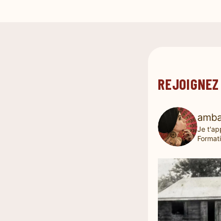
REJOIGNEZ
amba
Je t'ap
Formati