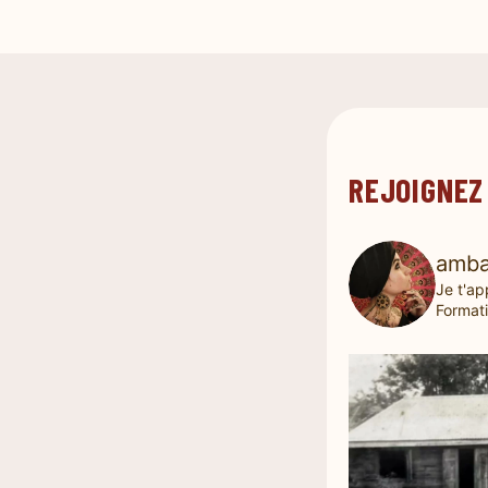
REJOIGNEZ
amba
Je t'ap
Formati