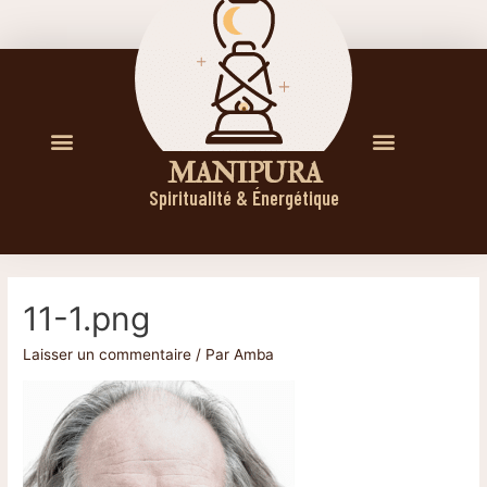
M A N I P U R A
Spiritualité & Énergétique
11-1.png
Laisser un commentaire
/ Par
Amba