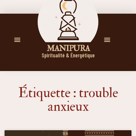
M A N I P U R A
Spiritualité & Énergétique
Étiquette : trouble
anxieux