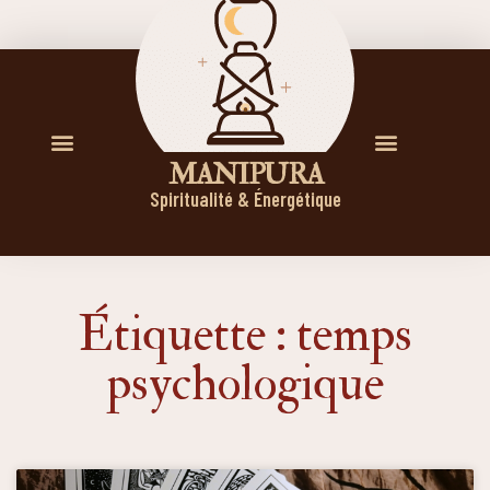
M A N I P U R A
Spiritualité & Énergétique
Étiquette : temps
psychologique