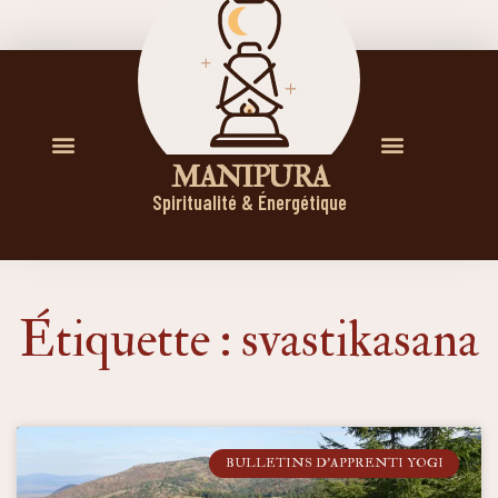
M A N I P U R A
Spiritualité & Énergétique
Étiquette : svastikasana
BULLETINS D'APPRENTI YOGI