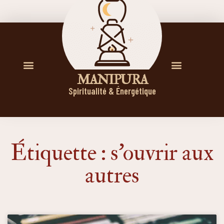
M A N I P U R A
Spiritualité & Énergétique
Étiquette : s’ouvrir aux
autres