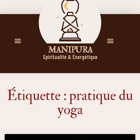
M A N I P U R A
Spiritualité & Énergétique
Étiquette : pratique du
yoga