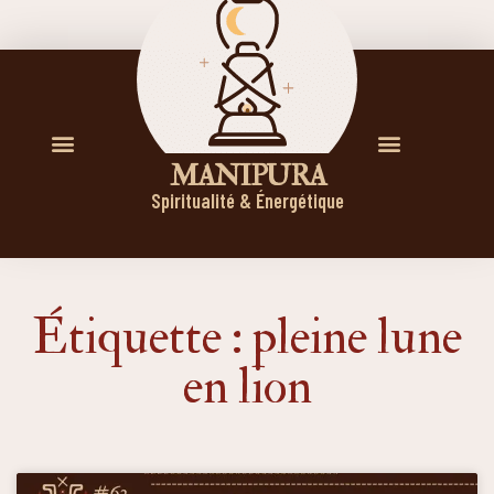
M A N I P U R A
Spiritualité & Énergétique
Étiquette : pleine lune
en lion