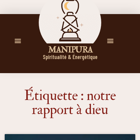
M A N I P U R A
Spiritualité & Énergétique
Étiquette : notre
rapport à dieu