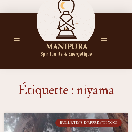
M A N I P U R A
Spiritualité & Énergétique
Étiquette : niyama
BULLETINS D'APPRENTI YOGI