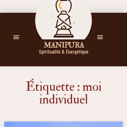
M A N I P U R A
Spiritualité & Énergétique
Étiquette : moi
individuel