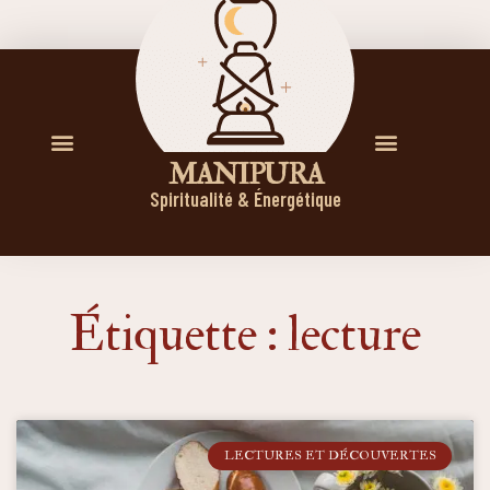
M A N I P U R A
Spiritualité & Énergétique
Étiquette : lecture
LECTURES ET DÉCOUVERTES