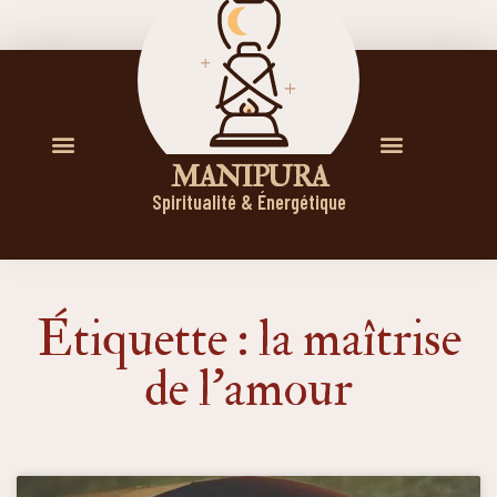
M A N I P U R A
Spiritualité & Énergétique
Étiquette : la maîtrise
de l’amour