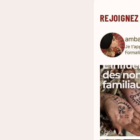
REJOIGNEZ
amba
Je t'ap
Formati