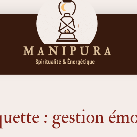
M A N I P U R A
Spiritualité & Énergétique
uette : gestion ém