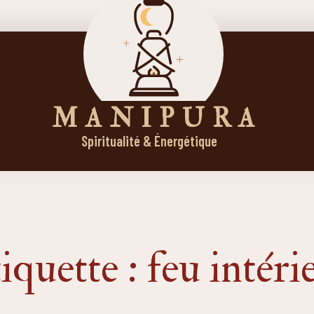
M A N I P U R A
Spiritualité & Énergétique
iquette : feu intéri