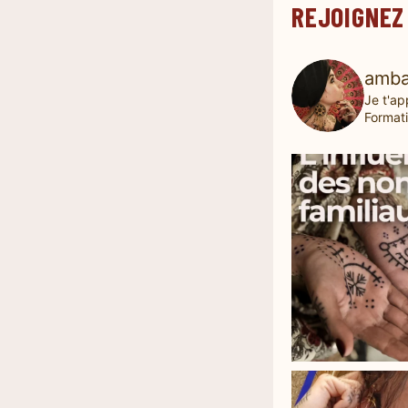
REJOIGNEZ
amba
Je t'ap
Formati