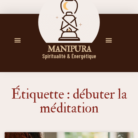
M A N I P U R A
Spiritualité & Énergétique
Étiquette : débuter la
méditation