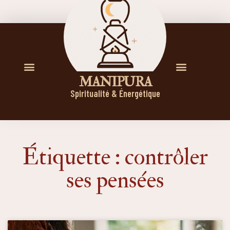
M A N I P U R A
Spiritualité & Énergétique
Étiquette : contrôler
ses pensées