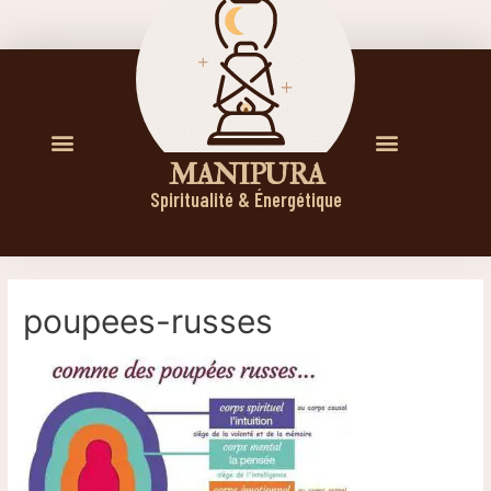
M A N I P U R A
Spiritualité & Énergétique
poupees-russes