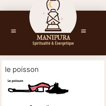
M A N I P U R A
Spiritualité & Énergétique
le poisson