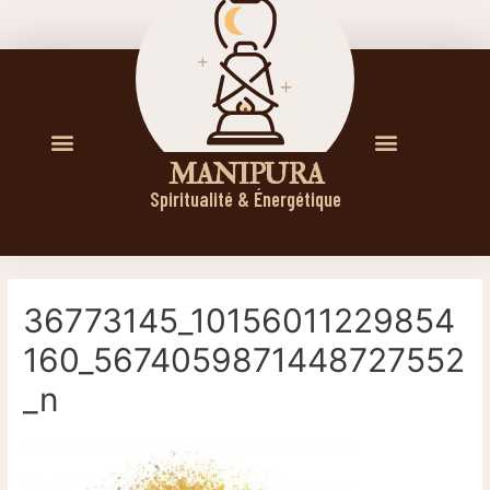
M A N I P U R A
Spiritualité & Énergétique
36773145_10156011229854
160_5674059871448727552
_n