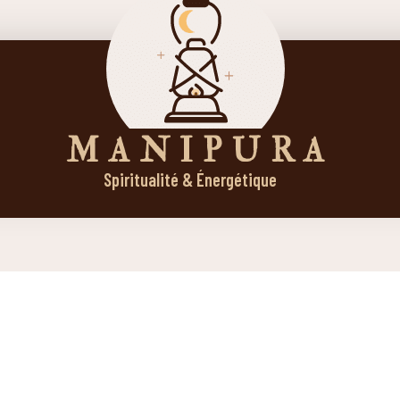
M A N I P U R A
Spiritualité & Énergétique