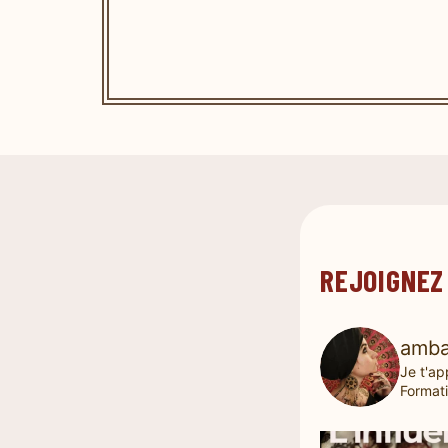
REJOIGNEZ
amba
Je t'ap
Formati