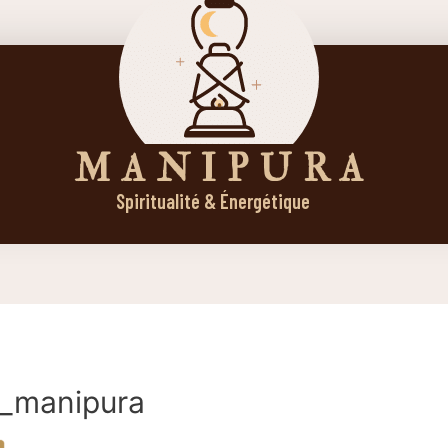
M A N I P U R A
Spiritualité & Énergétique
e_manipura