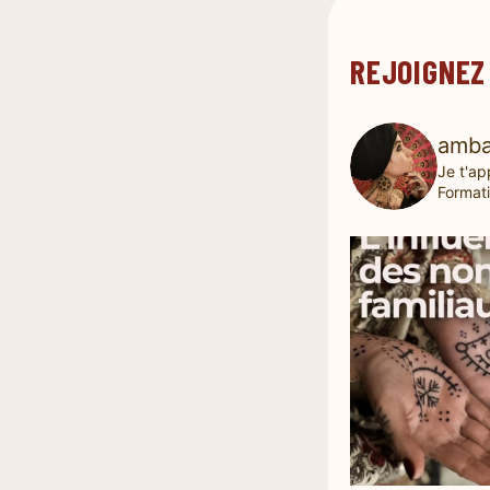
REJOIGNEZ
amba
Je t'ap
Formati