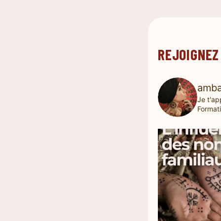
REJOIGNEZ
amba
Je t'ap
Formati