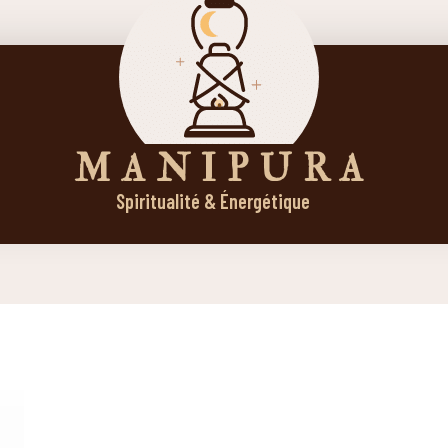
M A N I P U R A
Spiritualité & Énergétique