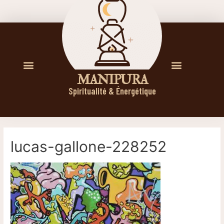
M A N I P U R A
Spiritualité & Énergétique
lucas-gallone-228252