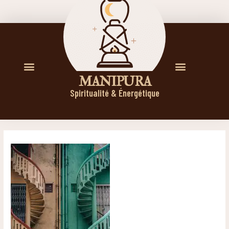
M A N I P U R A
Spiritualité & Énergétique