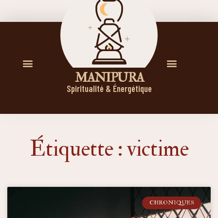
M A N I P U R A
Spiritualité & Énergétique
Étiquette : victime
CHRONIQUES