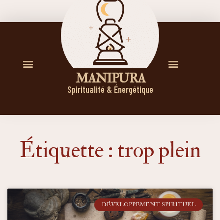
M A N I P U R A
Spiritualité & Énergétique
Étiquette : trop plein
DÉVELOPPEMENT SPIRITUEL