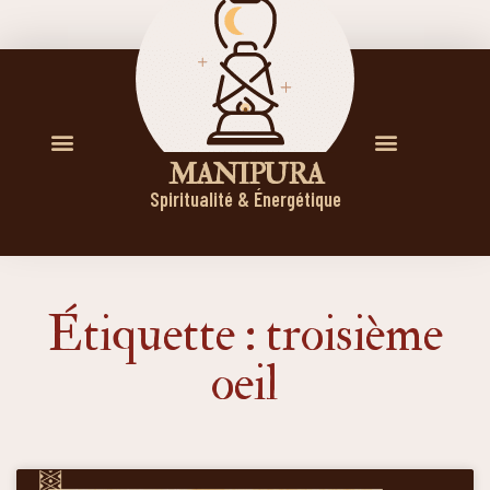
M A N I P U R A
Spiritualité & Énergétique
Étiquette : troisième
oeil