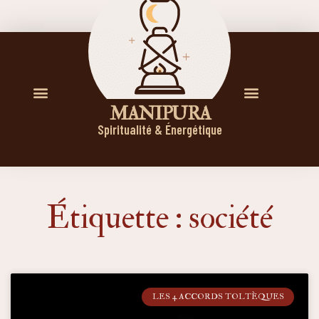
M A N I P U R A
Spiritualité & Énergétique
Étiquette : société
LES 4 ACCORDS TOLTÈQUES