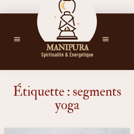
M A N I P U R A
Spiritualité & Énergétique
Étiquette : segments
yoga