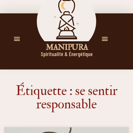
M A N I P U R A
Spiritualité & Énergétique
Étiquette : se sentir
responsable