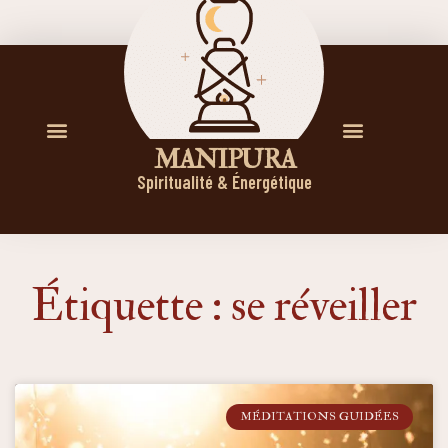
M A N I P U R A
Spiritualité & Énergétique
Étiquette : se réveiller
MÉDITATIONS GUIDÉES