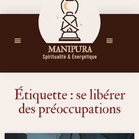
M A N I P U R A
Spiritualité & Énergétique
Étiquette : se libérer
des préoccupations