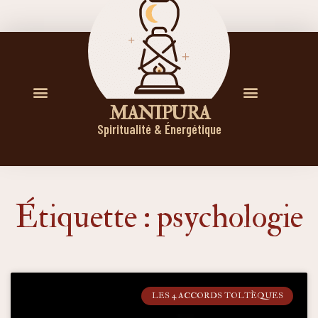
M A N I P U R A
Spiritualité & Énergétique
Étiquette : psychologie
LES 4 ACCORDS TOLTÈQUES