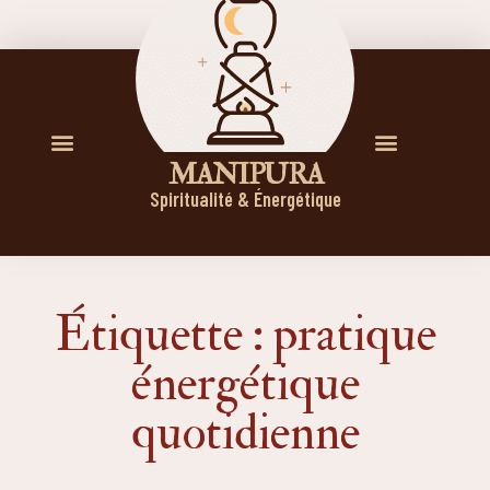
M A N I P U R A
Spiritualité & Énergétique
Étiquette : pratique
énergétique
quotidienne