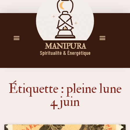
M A N I P U R A
Spiritualité & Énergétique
Étiquette : pleine lune
4 juin