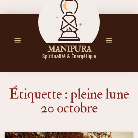
M A N I P U R A
Spiritualité & Énergétique
Étiquette : pleine lune
20 octobre