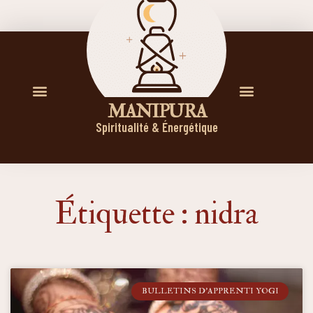
M A N I P U R A
Spiritualité & Énergétique
Étiquette : nidra
BULLETINS D'APPRENTI YOGI