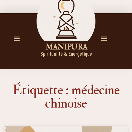
M A N I P U R A
Spiritualité & Énergétique
Étiquette : médecine
chinoise