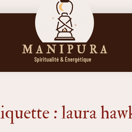
M A N I P U R A
Spiritualité & Énergétique
iquette : laura haw