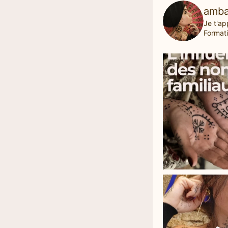
amba
Je t'ap
Formati