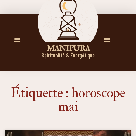
M A N I P U R A
Spiritualité & Énergétique
Étiquette : horoscope
mai