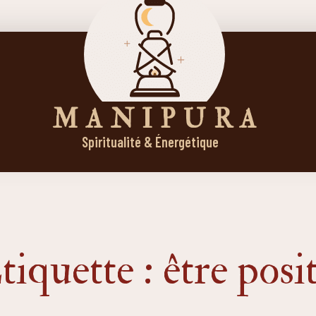
M A N I P U R A
Spiritualité & Énergétique
tiquette : être posit