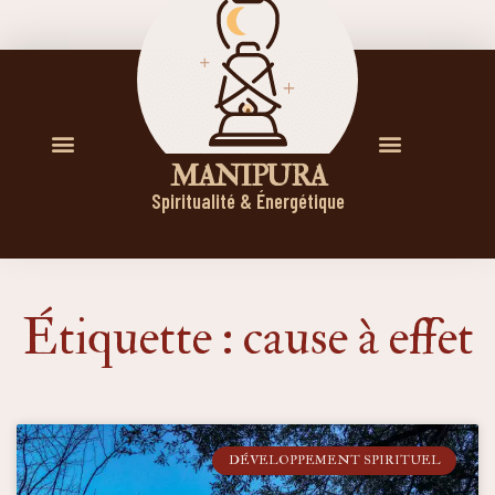
M A N I P U R A
Spiritualité & Énergétique
Étiquette : cause à effet
DÉVELOPPEMENT SPIRITUEL