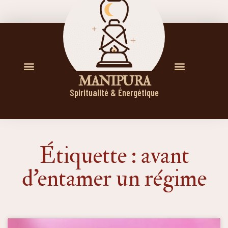
M A N I P U R A
Spiritualité & Énergétique
Étiquette : avant
d’entamer un régime